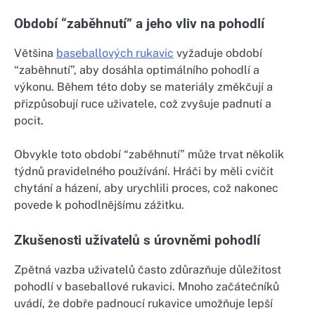
Období “zaběhnutí” a jeho vliv na pohodlí
Většina
baseballových rukavic
vyžaduje období
“zaběhnutí”, aby dosáhla optimálního pohodlí a
výkonu. Během této doby se materiály změkčují a
přizpůsobují ruce uživatele, což zvyšuje padnutí a
pocit.
Obvykle toto období “zaběhnutí” může trvat několik
týdnů pravidelného používání. Hráči by měli cvičit
chytání a házení, aby urychlili proces, což nakonec
povede k pohodlnějšímu zážitku.
Zkušenosti uživatelů s úrovněmi pohodlí
Zpětná vazba uživatelů často zdůrazňuje důležitost
pohodlí v baseballové rukavici. Mnoho začátečníků
uvádí, že dobře padnoucí rukavice umožňuje lepší