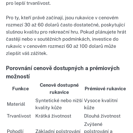
pro lepší trvanlivost.
Pro ty, kteří právě začínají, jsou rukavice v cenovém
rozmezí 30 až 60 dolarů často dostatečné, poskytující
slušnou kvalitu pro rekreační hru. Pokud plánujete hrát
častěji nebo v soutěžních podmínkách, investice do
rukavic v cenovém rozmezí 60 až 100 dolarů může
zlepšit váš zážitek.
Porovnání cenově dostupných a prémiových
možností
Cenově dostupné
Funkce
Prémiové rukavice
rukavice
Syntetické nebo nižší
Vysoce kvalitní
Materiál
kvality kůže
kůže
Trvanlivost
Krátká životnost
Dlouhá životnost
Zvýšené
Pohodlí
Základní polstrování
polstrování a