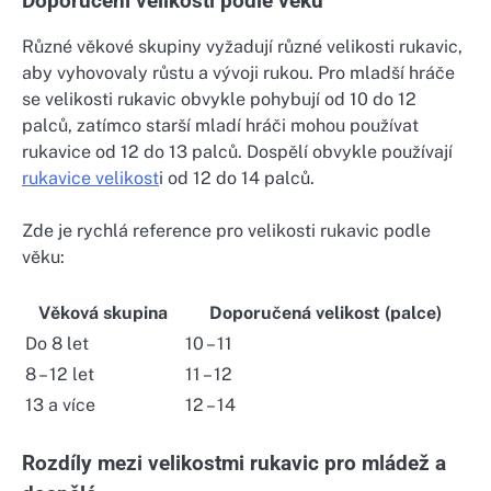
Doporučení velikosti podle věku
Různé věkové skupiny vyžadují různé velikosti rukavic,
aby vyhovovaly růstu a vývoji rukou. Pro mladší hráče
se velikosti rukavic obvykle pohybují od 10 do 12
palců, zatímco starší mladí hráči mohou používat
rukavice od 12 do 13 palců. Dospělí obvykle používají
rukavice velikost
i od 12 do 14 palců.
Zde je rychlá reference pro velikosti rukavic podle
věku:
Věková skupina
Doporučená velikost (palce)
Do 8 let
10 – 11
8 – 12 let
11 – 12
13 a více
12 – 14
Rozdíly mezi velikostmi rukavic pro mládež a