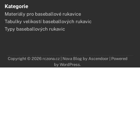
Kategorie
Materiály pro baseballové rukavice
Tabulky velikostí baseballových rukavic
Typy baseballových rukavic
Copyright © 2026
rczona.cz
| Nova Blog by
Ascendoor
| Powered
by
WordPress
.