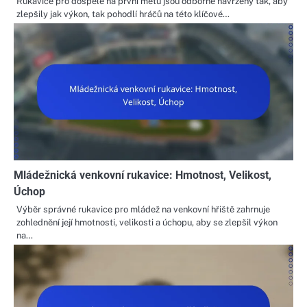
Rukavice pro dospělé na první metu jsou odborně navrženy tak, aby
zlepšily jak výkon, tak pohodlí hráčů na této klíčové…
Mládežnická venkovní rukavice: Hmotnost, Velikost,
Úchop
Výběr správné rukavice pro mládež na venkovní hřiště zahrnuje
zohlednění její hmotnosti, velikosti a úchopu, aby se zlepšil výkon
na…