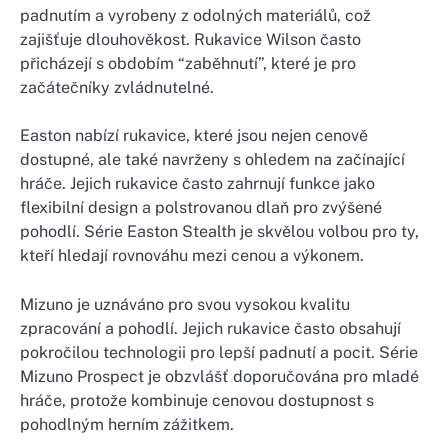
padnutím a vyrobeny z odolných materiálů, což
zajišťuje dlouhověkost. Rukavice Wilson často
přicházejí s obdobím “zaběhnutí”, které je pro
začátečníky zvládnutelné.
Easton nabízí rukavice, které jsou nejen cenově
dostupné, ale také navrženy s ohledem na začínající
hráče. Jejich rukavice často zahrnují funkce jako
flexibilní design a polstrovanou dlaň pro zvýšené
pohodlí. Série Easton Stealth je skvělou volbou pro ty,
kteří hledají rovnováhu mezi cenou a výkonem.
Mizuno je uznáváno pro svou vysokou kvalitu
zpracování a pohodlí. Jejich rukavice často obsahují
pokročilou technologii pro lepší padnutí a pocit. Série
Mizuno Prospect je obzvlášť doporučována pro mladé
hráče, protože kombinuje cenovou dostupnost s
pohodlným herním zážitkem.